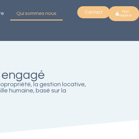
Mon
Contact
re
Qui sommes nous
espace
t engagé
opropriété, la gestion locative,
ille humaine, basé sur la