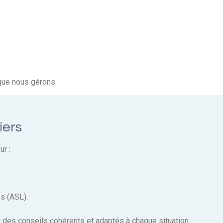
que nous gérons.
iers
ur :
es (ASL).
 des conseils cohérents et adaptés à chaque situation.