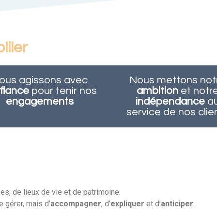
lier
ous agissons avec
Nous mettons not
fiance
pour tenir nos
ambition
et notr
engagements
indépendance
a
service de nos clie
es, de lieux de vie et de patrimoine.
e gérer, mais d’
accompagner
, d’
expliquer
et d’
anticiper
.